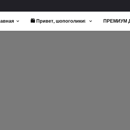
лавная
🛍️ Привет, шопоголики!
ПРЕМИУМ